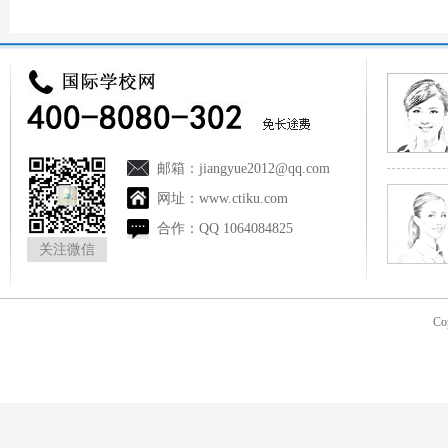
http://qingmiao.ctiku.co
邮箱：
jiangyue2012@qq.com
网址：
www.ctiku.com
合作：
QQ 1064084825
关注微信
Co